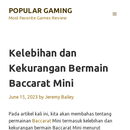
Skip
POPULAR GAMING
to
MENU
content
Most Favorite Games Review
Kelebihan dan
Kekurangan Bermain
Baccarat Mini
June 15, 2023
by
Jeremy Bailey
Pada artikel kali ini, kita akan membahas tentang
permainan
Baccarat
Mini termasuk kelebihan dan
kekurangan bermain Baccarat Mini menurut