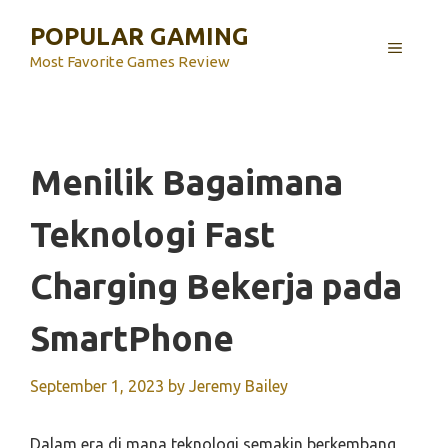
Skip
POPULAR GAMING
to
MENU
content
Most Favorite Games Review
Menilik Bagaimana
Teknologi Fast
Charging Bekerja pada
SmartPhone
September 1, 2023
by
Jeremy Bailey
Dalam era di mana teknologi semakin berkembang