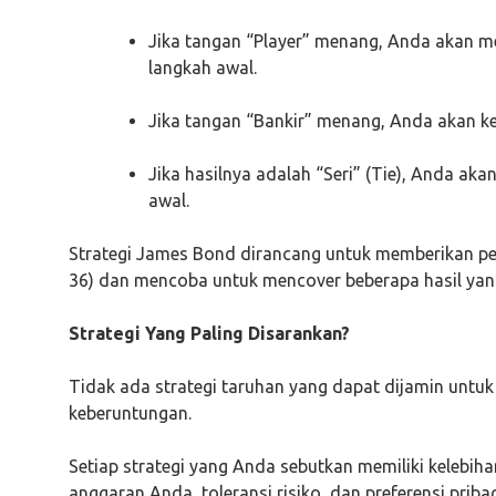
Jika tangan “Player” menang, Anda akan m
langkah awal.
Jika tangan “Bankir” menang, Anda akan ke
Jika hasilnya adalah “Seri” (Tie), Anda a
awal.
Strategi James Bond dirancang untuk memberikan pe
36) dan mencoba untuk mencover beberapa hasil ya
Strategi Yang Paling Disarankan?
Tidak ada strategi taruhan yang dapat dijamin untu
keberuntungan.
Setiap strategi yang Anda sebutkan memiliki kelebih
anggaran Anda, toleransi risiko, dan preferensi priba