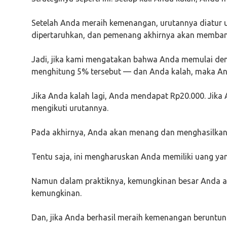
Setelah Anda meraih kemenangan, urutannya diatur u
dipertaruhkan, dan pemenang akhirnya akan memban
Jadi, jika kami mengatakan bahwa Anda memulai deng
menghitung 5% tersebut — dan Anda kalah, maka Anda
Jika Anda kalah lagi, Anda mendapat Rp20.000. Jika A
mengikuti urutannya.
Pada akhirnya, Anda akan menang dan menghasilkan 
Tentu saja, ini mengharuskan Anda memiliki uang ya
Namun dalam praktiknya, kemungkinan besar Anda ak
kemungkinan.
Dan, jika Anda berhasil meraih kemenangan beruntun 