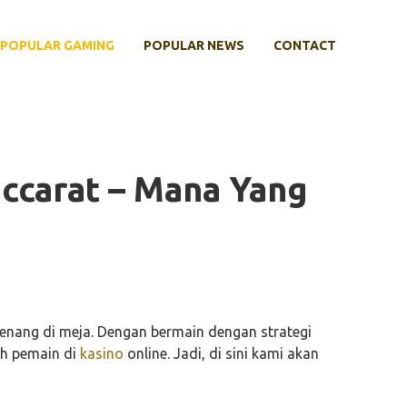
POPULAR GAMING
POPULAR NEWS
CONTACT
ccarat – Mana Yang
enang di meja. Dengan bermain dengan strategi
ah pemain di
kasino
online. Jadi, di sini kami akan