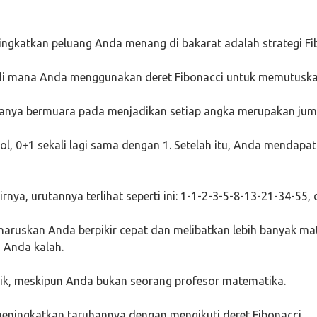
ngkatkan peluang Anda menang di bakarat adalah strategi Fi
di mana Anda menggunakan deret Fibonacci untuk memutuskan
muanya bermuara pada menjadikan setiap angka merupakan jum
l, 0+1 sekali lagi sama dengan 1. Setelah itu, Anda mendapa
nya, urutannya terlihat seperti ini: 1-1-2-3-5-8-13-21-34-55, 
haruskan Anda berpikir cepat dan melibatkan lebih banyak m
 Anda kalah.
ik, meskipun Anda bukan seorang profesor matematika.
a meningkatkan taruhannya dengan mengikuti deret Fibonacci.