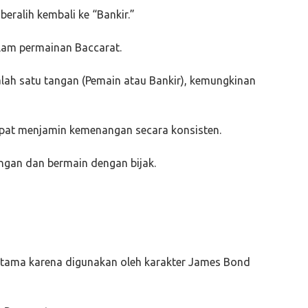
eralih kembali ke “Bankir.”
alam permainan Baccarat.
alah satu tangan (Pemain atau Bankir), kemungkinan
dapat menjamin kemenangan secara konsisten.
angan dan bermain dengan bijak.
rutama karena digunakan oleh karakter James Bond