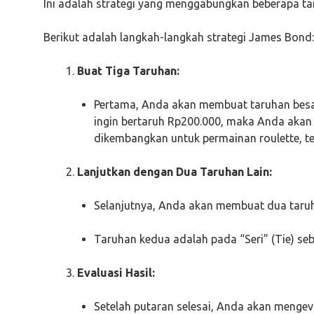
Ini adalah strategi yang menggabungkan beberapa 
Berikut adalah langkah-langkah strategi James Bond:
Buat Tiga Taruhan:
Pertama, Anda akan membuat taruhan besar 
ingin bertaruh Rp200.000, maka Anda akan
dikembangkan untuk permainan roulette, te
Lanjutkan dengan Dua Taruhan Lain:
Selanjutnya, Anda akan membuat dua taruh
Taruhan kedua adalah pada “Seri” (Tie) se
Evaluasi Hasil:
Setelah putaran selesai, Anda akan mengeva