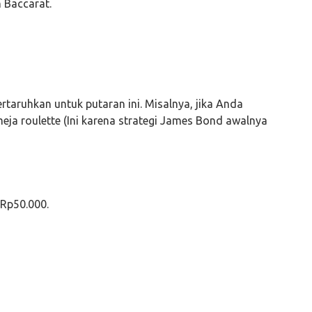
 Baccarat.
aruhkan untuk putaran ini. Misalnya, jika Anda
a roulette (Ini karena strategi James Bond awalnya
Rp50.000.