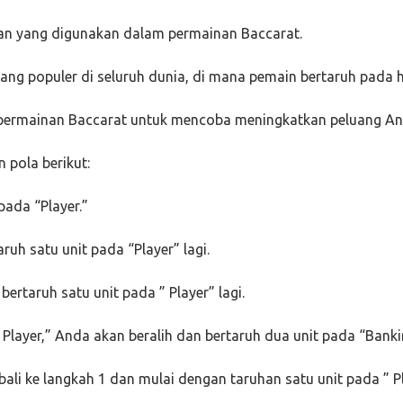
uhan yang digunakan dalam permainan Baccarat.
ng populer di seluruh dunia, di mana pemain bertaruh pada ha
permainan Baccarat untuk mencoba meningkatkan peluang Anda
 pola berikut:
ada “Player.”
ruh satu unit pada “Player” lagi.
ertaruh satu unit pada ” Player” lagi.
 Player,” Anda akan beralih dan bertaruh dua unit pada “Banki
li ke langkah 1 dan mulai dengan taruhan satu unit pada ” Pla